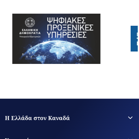
Η Ελλάδα στον Καναδά
Πρεσβεία της Ελλάδος στην Οττάβα
Γενικό Προξενείο Μόντρεαλ