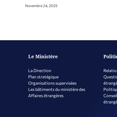
Novembre 24, 2025
Le Ministère
Polit
La Direction
Relatio
Plan stratégique
Questio
Organisations supervisées
étrang
Les bâtiments du ministère des
Politiq
Affaires étrangères
Conseil
étrang