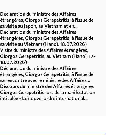
Déclaration du ministre des Affaires
étrangères, Giorgos Gerapetritis, à l'issue de
sa visite au Japon, au Vietnam et en
République de Corée (Séoul, 21.07.2026)
Déclaration du ministre des Affaires
étrangères, Giorgos Gerapetritis, à l'issue de
sa visite au Vietnam (Hanoï, 18.07.2026)
Visite du ministre des Affaires étrangères,
Giorgos Gerapetritis, au Vietnam (Hanoï, 17-
18.07.2026)
Déclaration du ministre des Affaires
étrangères, Giorgos Gerapetritis, à l'issue de
sa rencontre avec le ministre des Affaires
étrangères du Japon, Toshimitsu Motegi
Discours du ministre des Affaires étrangères
(Tokyo, 16.07.2026)
Giorgos Gerapetritis lors de la manifestation
intitulée «Le nouvel ordre international
multipolaire», organisée par l'Université des
Nations Unies à Tokyo (15.07.2026)