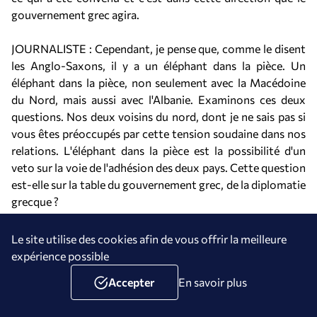
gouvernement grec agira.
JOURNALISTE : Cependant, je pense que, comme le disent
les Anglo-Saxons, il y a un éléphant dans la pièce. Un
éléphant dans la pièce, non seulement avec la Macédoine
du Nord, mais aussi avec l'Albanie. Examinons ces deux
questions. Nos deux voisins du nord, dont je ne sais pas si
vous êtes préoccupés par cette tension soudaine dans nos
relations. L'éléphant dans la pièce est la possibilité d'un
veto sur la voie de l'adhésion des deux pays. Cette question
est-elle sur la table du gouvernement grec, de la diplomatie
grecque ?
G. GERAPETRITIS : Ce n'est pas un éléphant, si je puis dire.
Le site utilise des cookies afin de vous offrir la meilleure
Il s'agit d'un droit institutionnel, qui est attribué aux États
expérience possible
membres de l'Union européenne. Nous sommes clairs : en
Accepter
En savoir plus
ce qui concerne la Macédoine du Nord, la mise en œuvre
fidèle et de bonne foi de l'accord de Prespès est