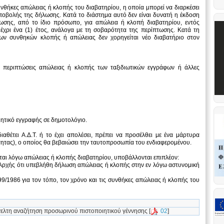
συνθήκες απώλειας ή κλοπής του διαβατηρίου, η οποία μπορεί να διαρκέσει
υποβολής της δήλωσης. Κατά το διάστημα αυτό δεν είναι δυνατή η έκδοση
ωσης, από το ίδιο πρόσωπο, για απώλεια ή κλοπή διαβατηρίου, εντός
μέχρι ένα (1) έτος, ανάλογα με τη σοβαρότητα της περίπτωσης. Κατά τη
των συνθηκών κλοπής ή απώλειας δεν χορηγείται νέο διαβατήριο στον
ε περιπτώσεις απώλειας ή κλοπής των ταξιδιωτικών εγγράφων ή άλλες
ιητικό εγγραφής σε δημοτολόγιο.
αθέτει Α.Δ.Τ. ή το έχει απολέσει, πρέπει να προσέλθει με ένα μάρτυρα
τητας), ο οποίος θα βεβαιώσει την ταυτοπροσωπία του ενδιαφερομένου.
ίται λόγω απώλειας ή κλοπής διαβατηρίου, υποβάλλονται επιπλέον:
 Αρχής ότι υπεβλήθη δήλωση απώλειας ή κλοπής στην εν λόγω αστυνομική
/1986 για τον τόπο, τον χρόνο και τις συνθήκες απώλειας ή κλοπής του
γελτη αναζήτηση προσωρινού πιστοποιητικού γέννησης [
02
]