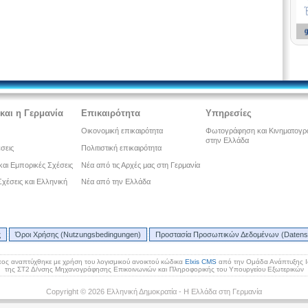
και η Γερμανία
Επικαιρότητα
Υπηρεσίες
Οικονομική επικαιρότητα
Φωτογράφηση και Κινηματογ
στην Ελλάδα
έσεις
Πολιτιστική επικαιρότητα
και Εμπορικές Σχέσεις
Νέα από τις Αρχές μας στη Γερμανία
 Σχέσεις και Ελληνική
Νέα από την Ελλάδα
ς
Όροι Χρήσης (Nutzungsbedingungen)
Προστασία Προσωπικών Δεδομένων (Datens
ος αναπτύχθηκε με χρήση του λογισμικού ανοικτού κώδικα
Elxis CMS
από την Ομάδα Ανάπτυξης 
της ΣΤ2 Δ/νσης Μηχανογράφησης Επικοινωνιών και Πληροφορικής του Υπουργείου Εξωτερικών
Copyright © 2026 Ελληνική Δημοκρατία - Η Ελλάδα στη Γερμανία