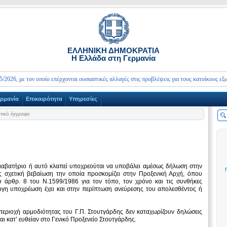
ΕΛΛΗΝΙΚΗ ΔΗΜΟΚΡΑΤΙΑ
Η Ελλάδα στη Γερμανία
 με τον οποίο επέρχονται ουσιαστικές αλλαγές στις προβλέψεις για τους κατοίκους εξωτερικ
ερμανία
Επικαιρότητα
Υπηρεσίες
τικό έγγραφο
διαβατήριο ή αυτό κλαπεί υποχρεούται να υποβάλει αμέσως δήλωση στην
 σχετική βεβαίωση την οποία προσκομίζει στην Προξενική Αρχή, όπου
 άρθρ. 8 του Ν.1599/1986 για τον τόπο, τον χρόνο και τις συνθήκες
ογη υποχρέωση έχει και στην περίπτωση ανεύρεσης του απολεσθέντος ή
 περιοχή αρμοδιότητας του Γ.Π. Στουτγάρδης δεν καταχωρίζουν δηλώσεις
ι κατ’ ευθείαν στο Γενικό Προξενείο Στουτγάρδης.