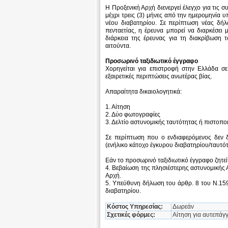
Η Προξενική Αρχή διενεργεί έλεγχο για τις 
μέχρι τρεις (3) μήνες από την ημερομηνία 
νέου διαβατηρίου. Σε περίπτωση νέας δήλ
πενταετίας, η έρευνα μπορεί να διαρκέσει 
διάρκεια της έρευνας για τη διακρίβωση 
αιτούντα.
Προσωρινό ταξιδιωτικό έγγραφο
Χορηγείται για επιστροφή στην Ελλάδα σ
εξαιρετικές περιπτώσεις ανωτέρας βίας.
Απαραίτητα δικαιολογητικά:
1. Αίτηση
2. Δύο φωτογραφίες
3. Δελτίο αστυνομικής ταυτότητας ή πιστοπο
Σε περίπτωση που ο ενδιαφερόμενος δεν δι
(ενήλικο κάτοχο έγκυρου διαβατηρίου/ταυτό
Εάν το προσωρινό ταξιδιωτικό έγγραφο ζητε
4. Βεβαίωση της πλησιέστερης αστυνομικής
Αρχή.
5. Υπεύθυνη δήλωση του άρθρ. 8 του Ν.1599
διαβατηρίου.
Κόστος Υπηρεσίας:
Δωρεάν
Σχετικές φόρμες:
Αίτηση για αυτεπάγ