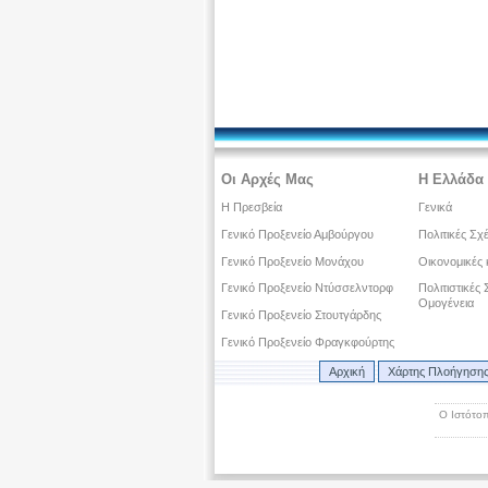
Οι Αρχές Μας
Η Ελλάδα 
Η Πρεσβεία
Γενικά
Γενικό Προξενείο Αμβούργου
Πολιτικές Σχ
Γενικό Προξενείο Μονάχου
Οικονομικές 
Γενικό Προξενείο Ντύσσελντορφ
Πολιτιστικές
Ομογένεια
Γενικό Προξενείο Στουτγάρδης
Γενικό Προξενείο Φραγκφούρτης
Αρχική
Χάρτης Πλοήγηση
Ο Ιστότοπ