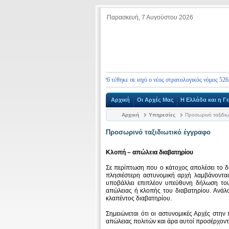
Παρασκευή, 7 Αυγούστου 2026
Σας ενημερώνουμε ότι από 10.01.2026 τέθηκε σε ισχύ ο νέος στρατολογικός νόμος 5265/2026,
Αρχική
Οι Αρχές Μας
Η Ελλάδα και η Γ
Αρχική
Υπηρεσίες
Προσωρινό ταξιδιω
Προσωρινό ταξιδιωτικό έγγραφο
Κλοπή – απώλεια διαβατηρίου
Σε περίπτωση που ο κάτοχος απολέσει το 
πλησιέστερη αστυνομική αρχή λαμβάνοντας
υποβάλλει επιπλέον υπεύθυνη δήλωση του
απώλειας ή κλοπής του διαβατηρίου. Ανάλ
κλαπέντος διαβατηρίου.
Σημειώνεται ότι οι αστυνομικές Αρχές στην
απώλειας πολιτών και άρα αυτοί προσέρχοντα