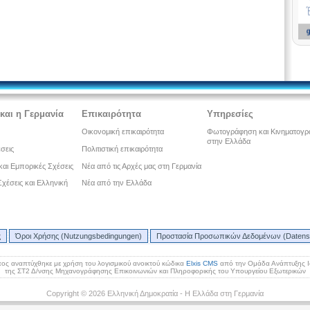
και η Γερμανία
Επικαιρότητα
Υπηρεσίες
Οικονομική επικαιρότητα
Φωτογράφηση και Κινηματογ
στην Ελλάδα
έσεις
Πολιτιστική επικαιρότητα
και Εμπορικές Σχέσεις
Νέα από τις Αρχές μας στη Γερμανία
 Σχέσεις και Ελληνική
Νέα από την Ελλάδα
ς
Όροι Χρήσης (Nutzungsbedingungen)
Προστασία Προσωπικών Δεδομένων (Datens
ος αναπτύχθηκε με χρήση του λογισμικού ανοικτού κώδικα
Elxis CMS
από την Ομάδα Ανάπτυξης 
της ΣΤ2 Δ/νσης Μηχανογράφησης Επικοινωνιών και Πληροφορικής του Υπουργείου Εξωτερικών
Copyright © 2026 Ελληνική Δημοκρατία - Η Ελλάδα στη Γερμανία