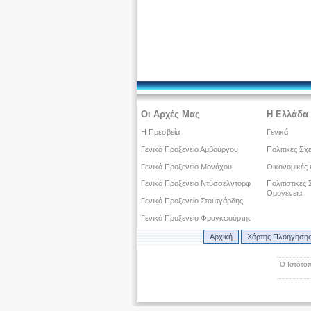
Οι Αρχές Μας
Η Ελλάδα 
Η Πρεσβεία
Γενικά
Γενικό Προξενείο Αμβούργου
Πολιτικές Σχ
Γενικό Προξενείο Μονάχου
Οικονομικές 
Γενικό Προξενείο Ντύσσελντορφ
Πολιτιστικές
Ομογένεια
Γενικό Προξενείο Στουτγάρδης
Γενικό Προξενείο Φραγκφούρτης
Αρχική
Χάρτης Πλοήγηση
Ο Ιστότοπ