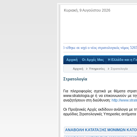
Κυριακή, 9 Αυγούστου 2026
ας ενημερώνουμε ότι από 10.01.2026 τέθηκε σε ισχύ ο νέος στρατολογικός νόμος 5265/2026, 
Αρχική
Οι Αρχές Μας
Η Ελλάδα και η Γ
Αρχική
Υπηρεσίες
Στρατολογία
Στρατολογία
Για πληροφορίες σχετικά με θέματα στρατ
www.stratologia.gr ή να επικοινωνούν με 
αναζητήσουν στη διεύθυνση:
http://www.stra
Οι Προξενικές Αρχές εκδίδουν ανάλογα με τ
αρμόδιες Στρατολογικές Υπηρεσίες αιτήματα
ΑΝΑΒΟΛΗ ΚΑΤΑΤΑΞΗΣ ΜΟΝΙΜΩΝ ΚΑΤΟΙ