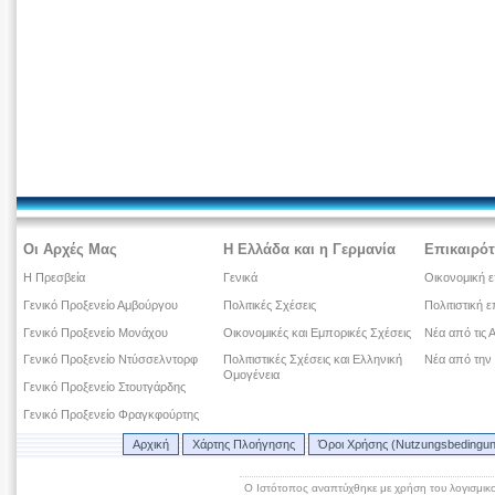
Οι Αρχές Μας
Η Ελλάδα και η Γερμανία
Επικαιρότ
Η Πρεσβεία
Γενικά
Οικονομική ε
Γενικό Προξενείο Αμβούργου
Πολιτικές Σχέσεις
Πολιτιστική ε
Γενικό Προξενείο Μονάχου
Οικονομικές και Εμπορικές Σχέσεις
Νέα από τις 
Γενικό Προξενείο Ντύσσελντορφ
Πολιτιστικές Σχέσεις και Ελληνική
Νέα από την
Ομογένεια
Γενικό Προξενείο Στουτγάρδης
Γενικό Προξενείο Φραγκφούρτης
Αρχική
Χάρτης Πλοήγησης
Όροι Χρήσης (Nutzungsbedingu
Ο Ιστότοπος αναπτύχθηκε με χρήση του λογισμικ