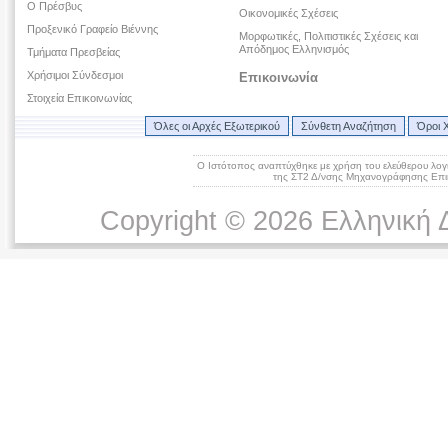
O Πρέσβυς
Οικονομικές Σχέσεις
Προξενικό Γραφείο Βιέννης
Μορφωτικές, Πολιτιστικές Σχέσεις και
Απόδημος Ελληνισμός
Τμήματα Πρεσβείας
Χρήσιμοι Σύνδεσμοι
Επικοινωνία
Στοιχεία Επικοινωνίας
Όλες οι Αρχές Εξωτερικού
Σύνθετη Αναζήτηση
Όροι 
Ο Ιστότοπος αναπτύχθηκε με χρήση του ελεύθερου λογ
της ΣΤ2 Δ/νσης Μηχανογράφησης Επικ
Copyright © 2026 Ελληνική