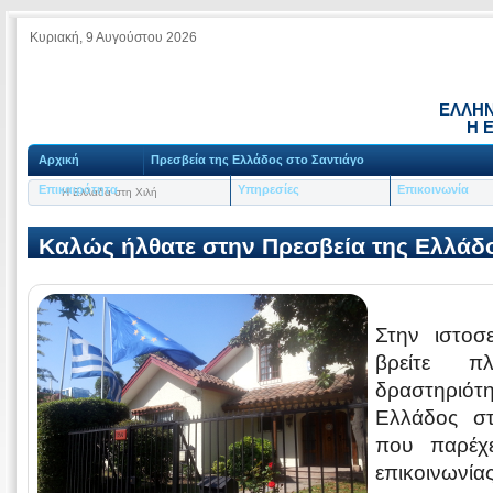
Κυριακή, 9 Αυγούστου 2026
ΕΛΛΗΝ
Η Ε
Αρχική
Πρεσβεία της Ελλάδος στο Σαντιάγο
Επικαιρότητα
Υπηρεσίες
Επικοινωνία
Η Ελλάδα στη Χιλή
Καλώς ήλθατε στην Πρεσβεία της Ελλάδο
Στην ιστοσ
βρείτε π
δραστηριότη
Ελλάδος στ
που παρέχε
επικοινωνίας