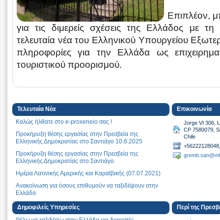
Επιπλέον, μ
για τις διμερείς σχέσεις της Ελλάδος με τη
τελευταία νέα του Ελληνικού Υπουργείου Εξωτερ
πληροφορίες για την Ελλάδα ως επιχειρηματι
τουριστικού προορισμού.
Τελευταία Νέα
Επικοινωνία
Καλώς ήλθατε στο e-proxeneio σας !
Jorge VI 306, 
CP 7580079, S
Προκήρυξη θέσης εργασίας στην Πρεσβεία της
Chile
Ελληνικής Δημοκρατίας στο Σαντιάγο 10.6.2025
+56222128048
Προκήρυξη θέσης εργασίας στην Πρεσβεία της
gremb.san@mf
Ελληνικής Δημοκρατίας στο Σαντιάγο
Ημέρα Λατινικής Αμερικής και Καραϊβικής (07.07.2021)
Ανακοίνωση για όσους επιθυμούν να ταξιδέψουν στην
Ελλάδα
Μήνυμα ΠτΔ, Κ. Σακελλαροπούλου για επέτειο 200 ετών
Δημοφιλείς Υπηρεσίες
Περί της Πρεσβ
από την έναρξη Αγώνα για Ανεξαρτησία
Θέλω να ταξιδέψω στην Ελλάδα για διακοπές,