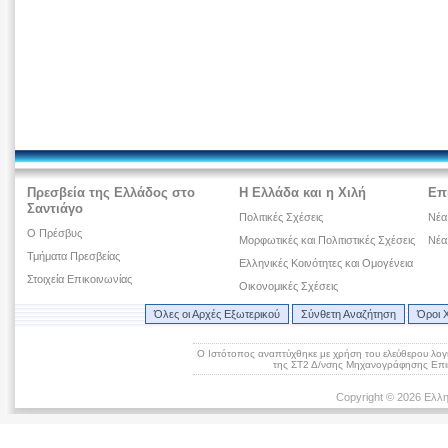
Πρεσβεία της Ελλάδος στο
Η Ελλάδα και η Χιλή
Επ
Σαντιάγο
Πολιτικές Σχέσεις
Νέα
Ο Πρέσβυς
Μορφωτικές και Πολιτιστικές Σχέσεις
Νέα
Τμήματα Πρεσβείας
Ελληνικές Κοινότητες και Ομογένεια
Στοιχεία Επικοινωνίας
Οικονομικές Σχέσεις
Όλες οι Αρχές Εξωτερικού
Σύνθετη Αναζήτηση
Όροι 
Ο Ιστότοπος αναπτύχθηκε με χρήση του ελεύθερου λογ
της ΣΤ2 Δ/νσης Μηχανογράφησης Επικ
Copyright © 2026 Ελλη