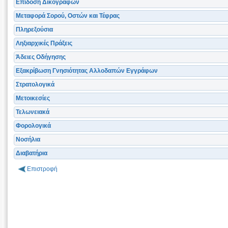
Επίδοση Δικογράφων
Μεταφορά Σορού, Οστών και Τέφρας
Πληρεξούσια
Ληξιαρχικές Πράξεις
Άδειες Οδήγησης
Εξακρίβωση Γνησιότητας Αλλοδαπών Εγγράφων
Στρατολογικά
Μετοικεσίες
Τελωνειακά
Φορολογικά
Νοσήλια
Διαβατήρια
Επιστροφή