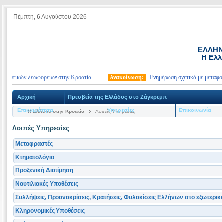
Πέμπτη, 6 Αυγούστου 2026
ΕΛΛΗΝ
Η Ελλ
ριστικών λεωφορείων στην Κροατία
Ανακοίνωση:
Ενημέρωση σχετικά με μεταφορά γ
Αρχική
Πρεσβεία της Ελλάδος στο Ζάγκρεμπ
Επικαιρότητα
Υπηρεσίες
Επικοινωνία
Η Ελλάδα στην Κροατία
Λοιπές Υπηρεσίες
Λοιπές Υπηρεσίες
Μεταφραστές
Κτηματολόγιο
Προξενική Διατίμηση
Ναυτιλιακές Υποθέσεις
Συλλήψεις, Προανακρίσεις, Κρατήσεις, Φυλακίσεις Ελλήνων στο εξωτερικ
Κληρονομικές Υποθέσεις