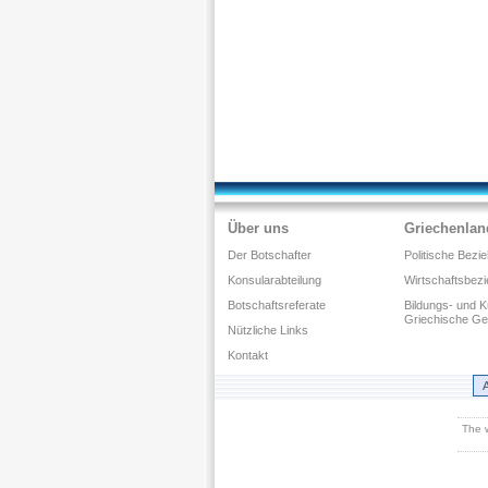
Über uns
Griechenlan
Der Botschafter
Politische Bezi
Konsularabteilung
Wirtschaftsbez
Botschaftsreferate
Bildungs- und 
Griechische G
Νützliche Links
Kontakt
A
The 