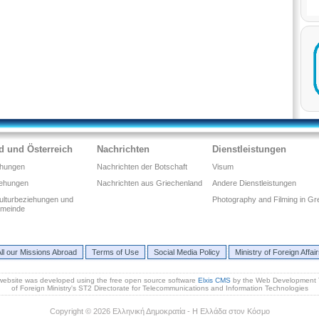
d und Österreich
Nachrichten
Dienstleistungen
ehungen
Nachrichten der Botschaft
Visum
iehungen
Nachrichten aus Griechenland
Andere Dienstleistungen
Kulturbeziehungen und
Photography and Filming in Gr
emeinde
ll our Missions Abroad
Terms of Use
Social Media Policy
Ministry of Foreign Affai
website was developed using the free open source software
Elxis CMS
by the Web Development
of Foreign Ministry's ST2 Directorate for Telecommunications and Information Technologies
Copyright © 2026 Ελληνική Δημοκρατία - Η Ελλάδα στον Κόσμο