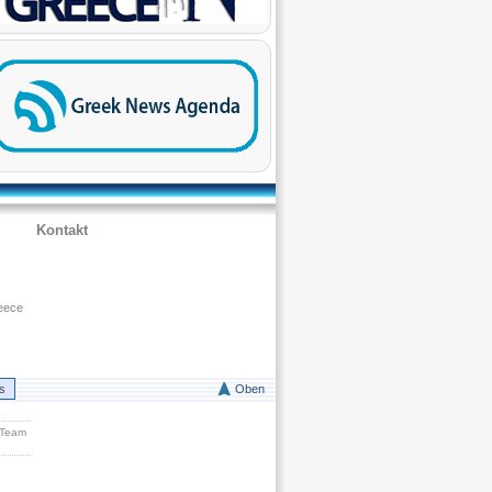
Kontakt
eece
rs
Oben
 Team