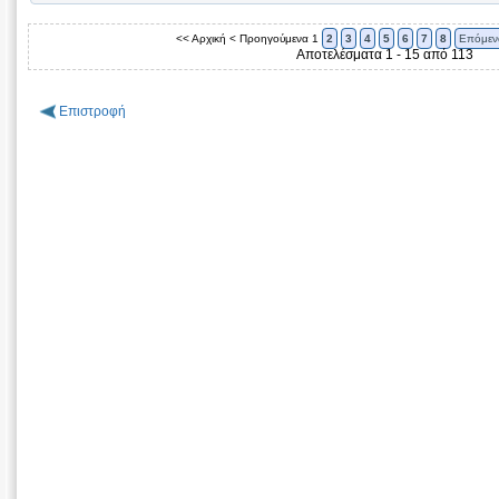
<< Αρχική
< Προηγούμενα
1
2
3
4
5
6
7
8
Επόμεν
Αποτελέσματα 1 - 15 από 113
Επιστροφή