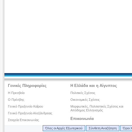
Γενικές Πληροφορίες
Η Ελλάδα και η Αίγυπτος
Η Πρεσβεία
Πολιτικές Σχέσεις
Ο Πρέσβης
Οικονομικές Σχέσεις
Γενικό Προξενείο Καΐρου
Μορφωτικές, Πολιτιστικές Σχέσεις και
Απόδημος Ελληνισμός
Γενικό Προξενείο Αλεξάνδρειας
Επικοινωνία
Στοιχεία Επικοινωνίας
Όλες οι Αρχές Εξωτερικού
Σύνθετη Αναζήτηση
Όροι 