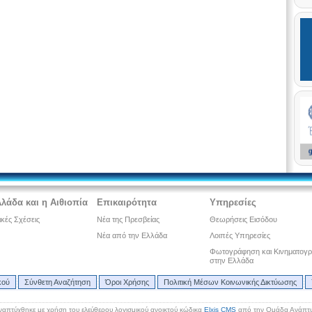
λάδα και η Αιθιοπία
Επικαιρότητα
Υπηρεσίες
ικές Σχέσεις
Νέα της Πρεσβείας
Θεωρήσεις Εισόδου
Νέα από την Ελλάδα
Λοιπές Υπηρεσίες
Φωτογράφηση και Κινηματογ
στην Ελλάδα
κού
Σύνθετη Αναζήτηση
Όροι Χρήσης
Πολιτική Μέσων Κοινωνικής Δικτύωσης
ναπτύχθηκε με χρήση του ελεύθερου λογισμικού ανοικτού κώδικα
Elxis CMS
από την Ομάδα Ανάπτυ