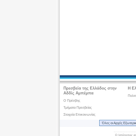
Πρεσβεία της Ελλάδος στην
Η Ελ
Αδδίς Αμπέμπα
Πολιτ
Ο Πρέσβης
Τμήματα Πρεσβείας
Στοιχεία Επικοινωνίας
Όλες οι Αρχές Εξωτερι
Ο Ιστότοπος α