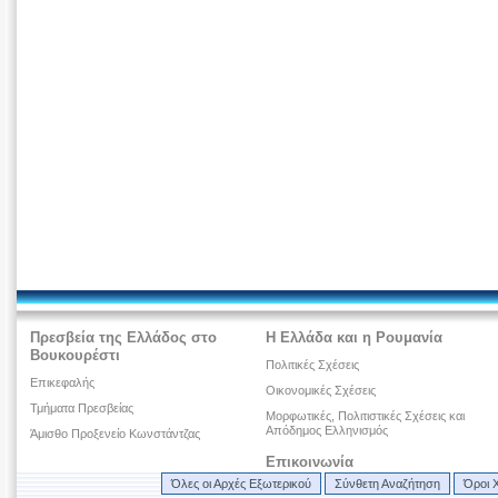
Πρεσβεία της Ελλάδος στο
Η Ελλάδα και η Ρουμανία
Βουκουρέστι
Πολιτικές Σχέσεις
Επικεφαλής
Οικονομικές Σχέσεις
Τμήματα Πρεσβείας
Μορφωτικές, Πολιτιστικές Σχέσεις και
Απόδημος Ελληνισμός
Άμισθο Προξενείο Κωνστάντζας
Επικοινωνία
Όλες οι Αρχές Εξωτερικού
Σύνθετη Αναζήτηση
Όροι 