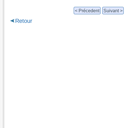
< Précedent
Suivant >
Retour