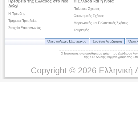
Πρεσβεία της Ελλάδος στο Νέο
Η Ελλάδα και η Ινδία
Δελχί
Πολιτικές Σχέσεις
Η Πρέσβης
Οικονομικές Σχέσεις
Τμήματα Πρεσβείας
Μορφωτικές και Πολιτιστικές Σχέσεις
Στοιχεία Επικοινωνίας
Τουρισμός
Όλες οι Αρχές Εξωτερικού
Σύνθετη Αναζήτηση
Όροι 
Ο Ιστότοπος αναπτύχθηκε με χρήση του ελεύθερου λογ
της ΣΤ2 Δ/νσης Μηχανογράφησης Επικ
Copyright © 2026 Ελληνική