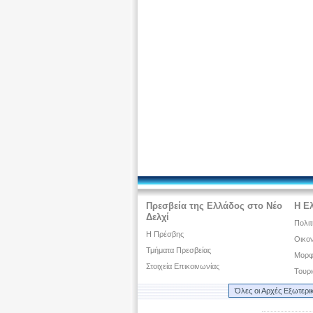
Πρεσβεία της Ελλάδος στο Νέο
Η Ελ
Δελχί
Πολιτ
Η Πρέσβης
Οικον
Τμήματα Πρεσβείας
Μορφω
Στοιχεία Επικοινωνίας
Τουρ
Όλες οι Αρχές Εξωτερι