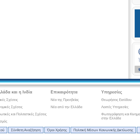
λάδα και η Ινδία
Επικαιρότητα
Υπηρεσίες
ικές Σχέσεις
Νέα της Πρεσβείας
Θεωρήσεις Εισόδου
ομικές Σχέσεις
Νέα από την Ελλάδα
Λοιπές Υπηρεσίες
τικές και Πολιτιστικές Σχέσεις
Φωτογράφηση και Κινημ
στην Ελλάδα
ισμός
κού
Σύνθετη Αναζήτηση
Όροι Χρήσης
Πολιτική Μέσων Κοινωνικής Δικτύωσης