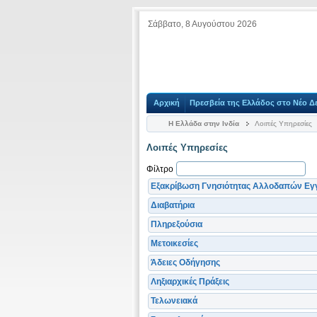
Σάββατο, 8 Αυγούστου 2026
Αρχική
Πρεσβεία της Ελλάδος στο Νέο Δε
Η Ελλάδα στην Ινδία
Λοιπές Υπηρεσίες
Λοιπές Υπηρεσίες
Φίλτρο
Εξακρίβωση Γνησιότητας Αλλοδαπών Ε
Διαβατήρια
Πληρεξούσια
Μετοικεσίες
Άδειες Οδήγησης
Ληξιαρχικές Πράξεις
Τελωνειακά