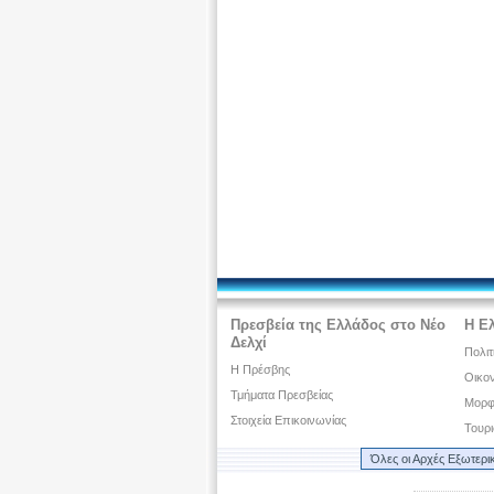
Πρεσβεία της Ελλάδος στο Νέο
Η Ελ
Δελχί
Πολιτ
Η Πρέσβης
Οικον
Τμήματα Πρεσβείας
Μορφω
Στοιχεία Επικοινωνίας
Τουρ
Όλες οι Αρχές Εξωτερι