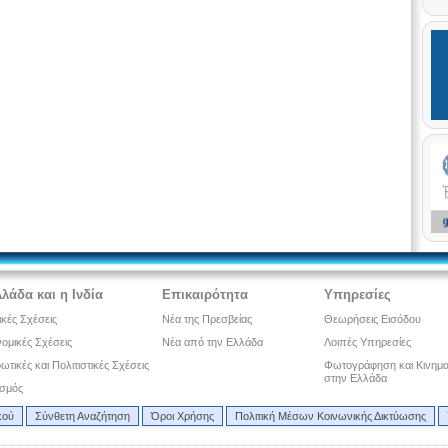
λάδα και η Ινδία
Επικαιρότητα
Υπηρεσίες
ικές Σχέσεις
Νέα της Πρεσβείας
Θεωρήσεις Εισόδου
ομικές Σχέσεις
Νέα από την Ελλάδα
Λοιπές Υπηρεσίες
τικές και Πολιτιστικές Σχέσεις
Φωτογράφηση και Κινημ
στην Ελλάδα
ισμός
κού
Σύνθετη Αναζήτηση
Όροι Χρήσης
Πολιτική Μέσων Κοινωνικής Δικτύωσης