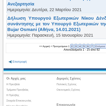
Ανεξαρτησία
Ημερομηνία: Δευτέρα, 22 Μαρτίου 2021
Δήλωση Υπουργού Εξωτερικών Νίκου Δένδ
συνάντησης με τον Υπουργό Εξωτερικών τη
Bujar Osmani (Αθήνα, 14.01.2021)
Ημερομηνία: Παρασκευή, 15 Ιανουαρίου 2021
<< Αρχική
< Προηγούμενα
1
2
3
4
5
6
7
Επόμενα 
Αποτελέσματα 1 - 15 από 92
Επιστροφή
Οι Αρχές μας
Διμερείς Σχέσεις
Η Πρεσβεία
Πολιτικές Σχέσεις
Τμήματα Πρεσβείας
Οικονομικές Σχέσεις
Η Πρέσβης
Στοιχεία Επικοινωνίας
Επικοινωνία
Νέα της Πρεσβείας