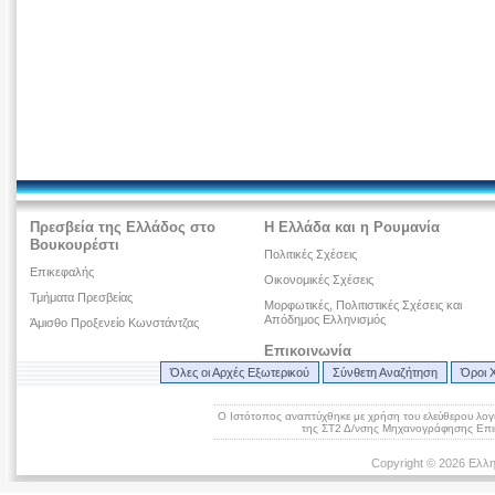
Πρεσβεία της Ελλάδος στο
Η Ελλάδα και η Ρουμανία
Βουκουρέστι
Πολιτικές Σχέσεις
Επικεφαλής
Οικονομικές Σχέσεις
Τμήματα Πρεσβείας
Μορφωτικές, Πολιτιστικές Σχέσεις και
Απόδημος Ελληνισμός
Άμισθο Προξενείο Κωνστάντζας
Επικοινωνία
Όλες οι Αρχές Εξωτερικού
Σύνθετη Αναζήτηση
Όροι 
Ο Ιστότοπος αναπτύχθηκε με χρήση του ελεύθερου λογ
της ΣΤ2 Δ/νσης Μηχανογράφησης Επικ
Copyright © 2026 Ελλη