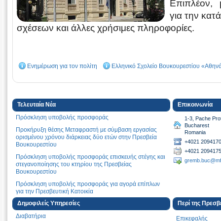
Επιπλέον, 
για την κατ
σχέσεων και άλλες χρήσιμες πληροφορίες.
Ενημέρωση για τον πολίτη
Ελληνικό Σχολείο Βουκουρεστίου «Αθην
Τελευταία Νέα
Επικοινωνία
Πρόσκληση υποβολής προσφοράς
1-3, Pache Pro
Bucharest
Προκήρυξη θέσης Μεταφραστή με σύμβαση εργασίας
Romania
ορισμένου χρόνου διάρκειας δύο ετών στην Πρεσβεία
+4021 2094170
Βουκουρεστίου
+4021 209417
Πρόσκληση υποβολής προσφοράς επισκευής στέγης και
gremb.buc@mf
στεγανοποίησης του κτηρίου της Πρεσβείας
Βουκουρεστίου
Πρόσκληση υποβολής προσφοράς για αγορά επίπλων
για την Πρεσβευτική Κατοικία
Καλώς ήλθατε στο e-proxeneio σας !
Δημοφιλείς Υπηρεσίες
Περί της Πρεσβ
Διαβατήρια
Προκήρυξη θέσης Μεταφραστή με σύμβαση εργασίας
Επικεφαλής