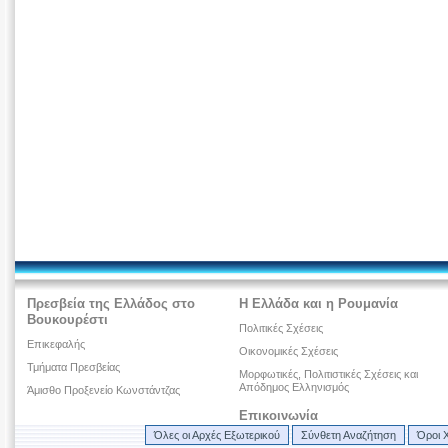
Πρεσβεία της Ελλάδος στο
Η Ελλάδα και η Ρουμανία
Βουκουρέστι
Πολιτικές Σχέσεις
Επικεφαλής
Οικονομικές Σχέσεις
Τμήματα Πρεσβείας
Μορφωτικές, Πολιτιστικές Σχέσεις και
Απόδημος Ελληνισμός
Άμισθο Προξενείο Κωνστάντζας
Επικοινωνία
Όλες οι Αρχές Εξωτερικού
Σύνθετη Αναζήτηση
Όροι 