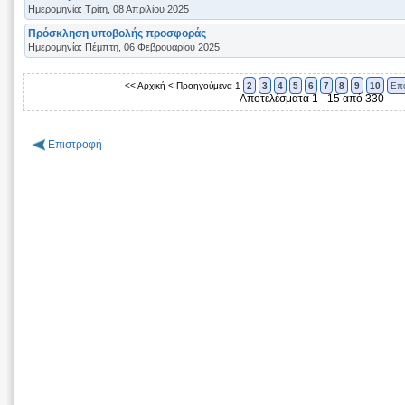
Ημερομηνία: Τρίτη, 08 Απριλίου 2025
Πρόσκληση υποβολής προσφοράς
Ημερομηνία: Πέμπτη, 06 Φεβρουαρίου 2025
<< Αρχική
< Προηγούμενα
1
2
3
4
5
6
7
8
9
10
Επ
Αποτελέσματα 1 - 15 από 330
Επιστροφή