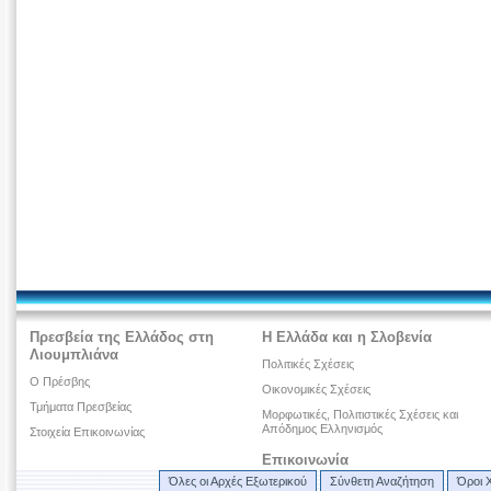
Πρεσβεία της Ελλάδος στη
Η Ελλάδα και η Σλοβενία
Λιουμπλιάνα
Πολιτικές Σχέσεις
O Πρέσβης
Οικονομικές Σχέσεις
Τμήματα Πρεσβείας
Μορφωτικές, Πολιτιστικές Σχέσεις και
Απόδημος Ελληνισμός
Στοιχεία Επικοινωνίας
Επικοινωνία
Όλες οι Αρχές Εξωτερικού
Σύνθετη Αναζήτηση
Όροι 