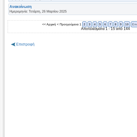
Ανακοίνωση
Ημερομηνία: Τετάρτη, 26 Μαρτίου 2025
<< Αρχική
< Προηγούμενα
1
2
3
4
5
6
7
8
9
10
Επ
Αποτελέσματα 1 - 15 από 144
Επιστροφή