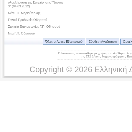
ολοκλήρωση της Επιχείρησης "Νόστος
3" (04.03.2022)
Νέα Γ.Π. Μαριούπολης
Γενικό Προξενείο Οδησσού
Στοιχεία Επικοινωνίας Γ.Π. Οδησσού
Νέα Γ.Π. Οδησσού
Όλες οι Αρχές Εξωτερικού
Σύνθετη Αναζήτηση
Όροι 
Ο Ιστότοπος αναπτύχθηκε με χρήση του ελεύθερου λογ
της ΣΤ2 Δ/νσης Μηχανογράφησης Επικ
Copyright © 2026 Ελληνική