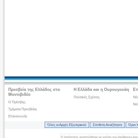
Πρεσβεία της Ελλάδος στο
Η Ελλάδα και η Ουρουγουάη
Επ
Μοντεβιδέο
Πολιτικές Σχέσεις
Νέα
O Πρέσβης
Νέ
Τμήματα Πρεσβείας
Επικοινωνία
Όλες οι Αρχές Εξωτερικού
Σύνθετη Αναζήτηση
Όροι 
Ο Ιστότοπος αναπτύχθηκε με χρήση του ελεύθερου λογ