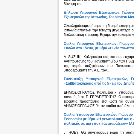
δύναμη της...
Δήλωση Υπουργού Εξωτερικών, Γιώργου
Εξωτερικών της Ιαπωνίας, Toshimitsu Mot
Ολοκληρώσαμε σήμερα, τη διμερή επαφή με τ
Ιαπωνία αποτελεί την τέταρτη μεγαλύτερη οι
διπλωματική επιρροή. Είχαμε την ευκαιρία ν
Ομιλία Υπουργού Εξωτερικών, Γιώργο
Εθνών στο Τόκυο, με θέμα «Η νέα πολυπο
Α. SUZUKI: Καλησπέρα σας και σας ευχαρισ
Αντιπρύτανης του Πανεπιστημίου των Ηνωμ
της σειράς συζητήσεων του Πανεπιστη
υποδεχόμαστε την Α.Ε. τον...
Συνέντευξη Υπουργού Εξωτερικών, 
«Σαββατοκύριακο από τις 5» με τον Δημήτ
ΔΗΜΟΣΙΟΓΡΑΦΟΣ: Καλημέρα κ. Υπουργέ.
παντού, έτσι; Γ. ΓΕΡΑΠΕΤΡΙΤΗΣ: Ο οικουμε
τεράστια προσπάθεια έτσι ώστε να συγκ
ΔΗΜΟΣΙΟΓΡΑΦΟΣ: Ήταν παιδιά από όλο τον
Ομιλία Υπουργού Εξωτερικών, Γιώργου 
Economist με θέμα «Η γεωπολιτική και η 
πολιτικής σε μια εποχή αναταράξεων» (Αθ
J. HOEY: Θα συνεχίσουμε τώρα τη συζήτη