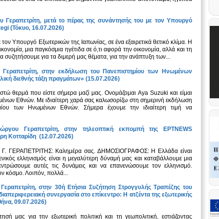
 Γεραπετρίτη, μετά το πέρας της συνάντησής του με τον Υπουργό
egi (Τόκυο, 16.07.2026)
ον Υπουργό Εξωτερικών της Ιαπωνίας, σε ένα εξαιρετικά θετικό κλίμα. Η
κονομία, μια παγκόσμια ηγέτιδα σε ό,τι αφορά την οικονομία, αλλά και τη
α συζητήσουμε για τα διμερή μας θέματα, για την ανάπτυξη των...
υ Γεραπετρίτη, στην εκδήλωση του Πανεπιστημίου των Ηνωμένων
λική διεθνής τάξη πραγμάτων» (15.07.2026)
τώ θερμά που είστε σήμερα μαζί μας. Ονομάζομαι Aya Suzuki και είμαι
ένων Εθνών. Με ιδιαίτερη χαρά σας καλωσορίζω στη σημερινή εκδήλωση
μίου των Ηνωμένων Εθνών. Σήμερα έχουμε την ιδιαίτερη τιμή να
Γιώργου Γεραπετρίτη, στην τηλεοπτική εκπομπή της ΕΡΤNEWS
ρη Κοτταρίδη (12.07.2026)
 Γ. ΓΕΡΑΠΕΤΡΙΤΗΣ: Καλημέρα σας. ΔΗΜΟΣΙΟΓΡΑΦΟΣ: Η Ελλάδα είναι
νικός ελληνισμός είναι η μεγαλύτερη δύναμή μας και καταβάλλουμε μια
εντρώσουμε αυτές τις δυνάμεις και να επανενώσουμε τον ελληνισμό.
 κόσμο. Λοιπόν, πολλά...
Γεραπετρίτη, στην 30ή Ετήσια Συζήτηση Στρογγυλής Τραπέζης του
διαπεριφερειακή συνεργασία στο επίκεντρο: Η ατζέντα της εξωτερικής
ήνα, 09.07.2026)
σή μας για την εξωτερική πολιτική και τη γεωπολιτική, εστιάζοντας