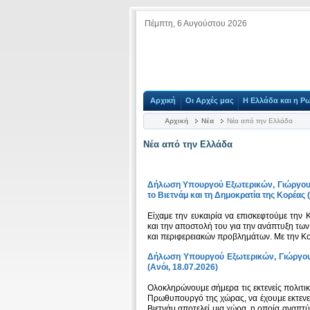
Πέμπτη, 6 Αυγούστου 2026
Αρχική
Οι Αρχές μας
Η Ελλάδα και η Ρ
Αρχική
Νέα
Νέα από την Ελλάδα
Νέα από την Ελλάδα
Δήλωση Υπουργού Εξωτερικών, Γιώργου Γ
το Βιετνάμ και τη Δημοκρατία της Κορέας 
Είχαμε την ευκαιρία να επισκεφτούμε την 
και την αποστολή του για την ανάπτυξη των
και περιφερειακών προβλημάτων. Με την Κορ
Δήλωση Υπουργού Εξωτερικών, Γιώργου 
(Ανόι, 18.07.2026)
Ολοκληρώνουμε σήμερα τις εκτενείς πολιτικ
Πρωθυπουργό της χώρας, να έχουμε εκτενεί
Βιετνάμ αποτελεί μια χώρα, η οποία αναπτύ