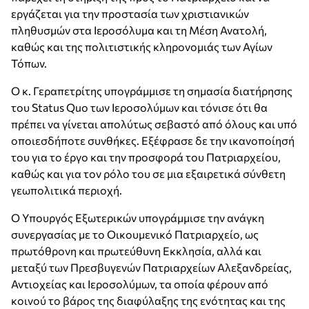
εργάζεται για την προστασία των χριστιανικών
πληθυσμών στα Ιεροσόλυμα και τη Μέση Ανατολή,
καθώς και της πολιτιστικής κληρονομιάς των Αγίων
Τόπων.
Ο κ. Γεραπετρίτης υπογράμμισε τη σημασία διατήρησης
του Status Quo των Ιεροσολύμων και τόνισε ότι θα
πρέπει να γίνεται απολύτως σεβαστό από όλους και υπό
οποιεσδήποτε συνθήκες. Εξέφρασε δε την ικανοποίησή
του για το έργο και την προσφορά του Πατριαρχείου,
καθώς και για τον ρόλο του σε μια εξαιρετικά σύνθετη
γεωπολιτικά περιοχή.
Ο Υπουργός Εξωτερικών υπογράμμισε την ανάγκη
συνεργασίας με το Οικουμενικό Πατριαρχείο, ως
πρωτόθρονη και πρωτεύθυνη Εκκλησία, αλλά και
μεταξύ των Πρεσβυγενών Πατριαρχείων Αλεξανδρείας,
Αντιοχείας και Ιεροσολύμων, τα οποία φέρουν από
κοινού το βάρος της διαφύλαξης της ενότητας και της