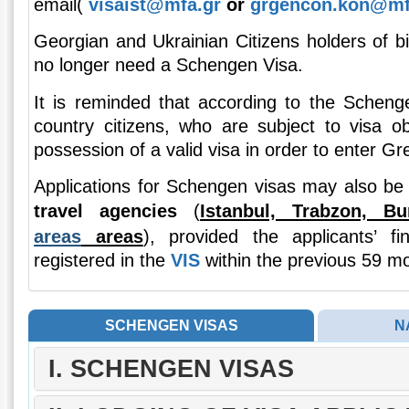
email(
visaist@mfa.gr
or
grgencon.kon@mf
Georgian and Ukrainian Citizens holders of b
no longer need a Schengen Visa.
It is reminded that according to the Scheng
country citizens, who are subject to visa ob
possession of a valid visa in order to enter Gre
Applications for Schengen visas may also b
travel agencies
(
Istanbul, Trabzon, 
areas
areas
), provided the applicants’ f
registered in the
VIS
within the previous 59 m
SCHENGEN VISAS
N
Ι. SCHENGEN VISAS