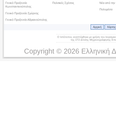
Γενικό Προξενείο
Πολιτικές Σχέσεις
Νέα από την
Κωνσταντινούπολης
Πολυμέσα
Γενικό Προξενείο Σμύρνης
Γενικό Προξενείο Αδριανούπολης
Αρχική
Χάρτης
Ο Ιστότοπος αναπτύχθηκε με χρήση του λογισμικ
της ΣΤ2 Δ/νσης Μηχανογράφησης Επικ
Copyright © 2026 Ελληνική 