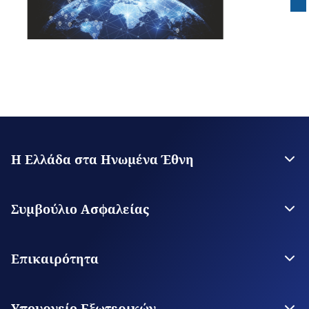
Η Ελλάδα στα Ηνωμένα Έθνη
Η Μόνιμη Αντιπροσωπεία
Επικοινωνία
Συμβούλιο Ασφαλείας
Η Ελλάδα στο Σ.Α.
Greece for UNSC
Επικαιρότητα
Ανακοινώσεις
Νέα από την Ελλάδα
Υπουργείο Εξωτερικών