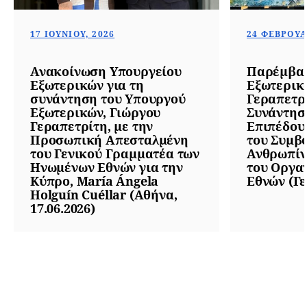
17 ΙΟΥΝΊΟΥ, 2026
24 ΦΕΒΡΟΥΑ
Ανακοίνωση Υπουργείου
Παρέμβα
Εξωτερικών για τη
Εξωτερικ
συνάντηση του Υπουργού
Γεραπετρί
Εξωτερικών, Γιώργου
Συνάντησ
Γεραπετρίτη, με την
Επιπέδου 
Προσωπική Απεσταλμένη
του Συμβ
του Γενικού Γραμματέα των
Ανθρωπίν
Ηνωμένων Εθνών για την
του Οργα
Κύπρο, María Ángela
Εθνών (Γε
Holguín Cuéllar (Αθήνα,
17.06.2026)