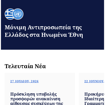
Μόνιμη Αντιπροσωπεία της
Ελλάδος στα Ηνωμένα Έθνη
Τελευταία Νέα
27 ΙΟΥΛΊΟΥ, 2026
22 ΙΟΥΝΊΟΥ,
Πρόσκληση υποβολής
Προκήρυξη
προσφορών ανακαίνιση
Ιδιαίτερη
αίθουσας συσκέψεων της
Γραμματ