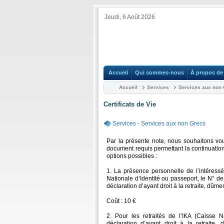
Jeudi, 6 Août 2026
Accueil
Qui sommes-nous
À propos de 
Accueil
Services
Services aux non
Certificats de Vie
Services
-
Services aux non Grecs
Par la présente note, nous souhaitons vou
document requis permettant la continuation d
options possibles :
1. La présence personnelle de l’intéressé
Nationale d’Identité ou passeport, le N° d
déclaration d’ayant droit à la retraite, dûme
Coût : 10 €
2. Pour les retraités de l’IKA (Caisse N
déclaration d’ayant droit à la retraite,