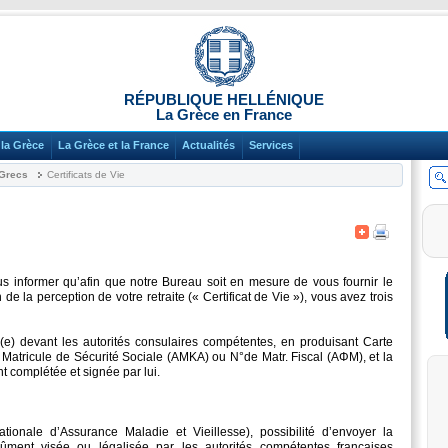
RÉPUBLIQUE HELLÉNIQUE
La Grèce en France
la Grèce
La Grèce et la France
Actualités
Services
 Grecs
Certificats de Vie
s informer qu’afin que notre Bureau soit en mesure de vous fournir le
e la perception de votre retraite (« Certificat de Vie »), vous avez trois
(e) devant les autorités consulaires compétentes, en produisant Carte
e Matricule de Sécurité Sociale (AMKA) ou N°de Matr. Fiscal (ΑΦΜ), et la
nt complétée et signée par lui.
ationale d’Assurance Maladie et Vieillesse), possibilité d’envoyer la
 dûment visée ou légalisée par les autorités compétentes françaises