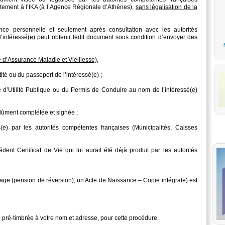
ctement à l’IKA (à l’Agence Régionale d’Athènes),
sans légalisation de la
nce personnelle et seulement après consultation avec les autorités
 l’intéressé(e) peut obtenir ledit document sous condition d’envoyer des
e d’Assurance Maladie et Vieillesse),
ité ou du passeport de l’intéressé(e) ;
d’Utilité Publique ou du Permis de Conduire au nom de l’intéressé(e)
e dûment complétée et signée ;
s(e) par les autorités compétentes françaises (Municipalités, Caisses
ent Certificat de Vie qui lui aurait été déjà produit par les autorités
age (pension de réversion), un Acte de Naissance – Copie intégrale) est
 pré-timbrée à votre nom et adresse, pour cette procédure.