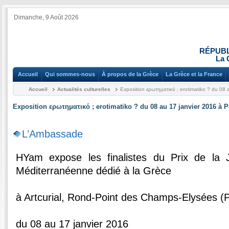
Dimanche, 9 Août 2026
RÉPUBL
La 
Accueil
Qui sommes-nous
À propos de la Grèce
La Grèce et la France
Accueil
Actualités culturelles
Exposition ερωτηματικό ; erotimatiko ? du 08 
Exposition ερωτηματικό ; erotimatiko ? du 08 au 17 janvier 2016 à P
L’Ambassade
HYam expose les finalistes du Prix de la 
Méditerranéenne dédié à la Grèce
à Artcurial, Rond-Point des Champs-Elysées (Pa
du 08 au 17 janvier 2016