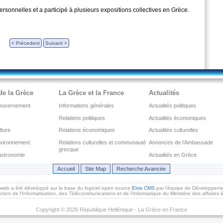
personnelles et a participé à plusieurs expositions collectives en Grèce.
< Précedent
Suivant >
de la Grèce
La Grèce et la France
Actualités
 gouvernement
Informations générales
Actualités politiques
Relations politiques
Actualités économiques
lture
Relations économiques
Actualités culturelles
nvironnement
Relations culturelles et communauté
Annonces de l’Ambassade
grecque
astronomie
Actualités en Grèce
Accueil
Site Map
Recherche Avancée
 web a été développé sur la base du logiciel open source
Elxis CMS
par l'équipe de Développem
ection de l’Informatisation, des Télécommunications et de l’Informatique du Ministère des affaires 
Copyright © 2026 République Hellénique - La Grèce en France