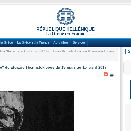
RÉPUBLIQUE HELLÉNIQUE
La Grèce en France
la Grèce
La Grèce et la France
Actualités
Services
tion "Souvenirs à bout de souffle" de Eloizos Themistokleous du 18 mars au 1er avril
le" de Eloizos Themistokleous du 18 mars au 1er avril 2017