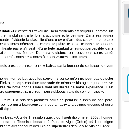
rta
saridou
«Le centre du travail de Themistokleous est toujours l’homme, un
, en mobilisant à la fois la sculpture et la peinture. Dans ses figures
 rendre évidente la plasticité d’une œuvre d’art : des coups de pinceaux
s matières hétéroclites, comme le plâtre, le sable, le bois et le fer dans
n’hésite pas à s'investir d'une forte spiritualité, surtout perceptible dans
lation de ses figures. Dans sa sculpture, on trouve des corps tantôt
enfermés dans des cadres à la fois visibles et invisibles.
riels presque transparents, « bâtis » par la logique du sculpteur, souvent
.
e qu’ «on se bat avec les souvenirs parce qu’on ne peut pas détecter
ur Eloizo, le corps constitue une sorte de mémoire biologique, une archive
ites de notre connaissance sont les limites de notre expérience. Il est
pre expérience. Et Eloizos Themistokleous traite de ce « principe ».
Patra. Il a pris ses premiers cours de peinture auprès de son père,
eintre qui a beaucoup contribué à l’activité artistique grecque et qui a
tistique.
des Beaux-Arts de Thessalonique, d’où il sorti diplômé en 2007. Il dirige,
peinture « Themistokleous » à Patra et Aigio (Grèce) où il enseigne
udiants aux concours des Ecoles supérieures des Beaux-Arts en Grèce.