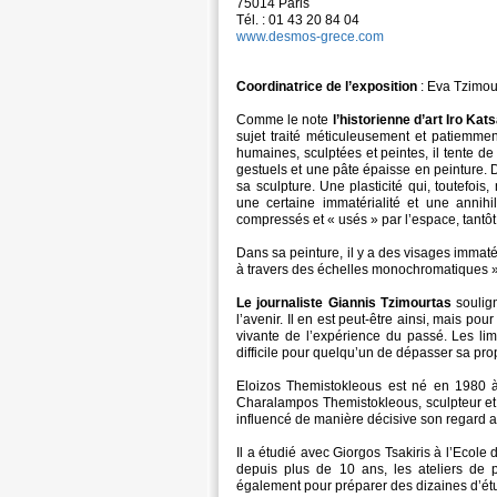
75014 Paris
Tél. : 01 43 20 84 04
www.desmos-grece.com
Coordinatrice de l’exposition
: Eva Tzimou
Comme le note
l’historienne d’art Iro Kat
sujet traité méticuleusement et patiemment
humaines, sculptées et peintes, il tente de
gestuels et une pâte épaisse en peinture. De
sa sculpture. Une plasticité qui, toutefois, 
une certaine immatérialité et une annihi
compressés et « usés » par l’espace, tantôt 
Dans sa peinture, il y a des visages immaté
à travers des échelles monochromatiques »
Le journaliste Giannis Tzimourtas
soulign
l’avenir. Il en est peut-être ainsi, mais po
vivante de l’expérience du passé. Les lim
difficile pour quelqu’un de dépasser sa pro
Eloizos Themistokleous est né en 1980 à 
Charalampos Themistokleous, sculpteur et p
influencé de manière décisive son regard ar
Il a étudié avec Giorgos Tsakiris à l’Ecole 
depuis plus de 10 ans, les ateliers de 
également pour préparer des dizaines d’ét