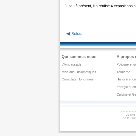
Jusqu’à présent, il a réalisé 4 expositions 
Retour
Qui sommes-nous
À propos 
L’Ambassade
Politique et
Missions Diplomatiques
Tourisme
Consulats Honoraires
Histoire et cu
Énergie et e
Cuisine et G
Le site
de la Dir