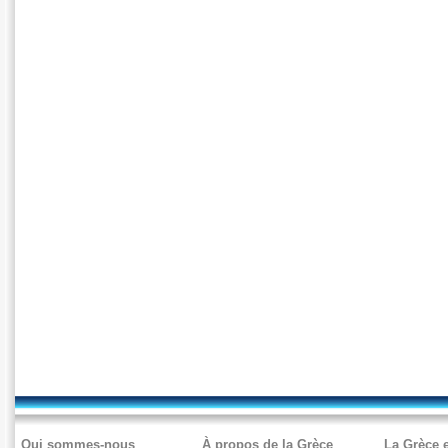
Qui sommes-nous
À propos de la Grèce
La Grèce e