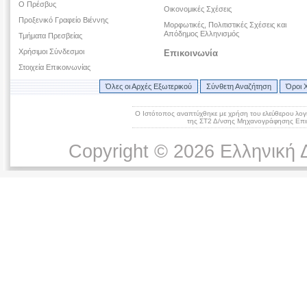
O Πρέσβυς
Οικονομικές Σχέσεις
Προξενικό Γραφείο Βιέννης
Μορφωτικές, Πολιτιστικές Σχέσεις και
Απόδημος Ελληνισμός
Τμήματα Πρεσβείας
Χρήσιμοι Σύνδεσμοι
Επικοινωνία
Στοιχεία Επικοινωνίας
Όλες οι Αρχές Εξωτερικού
Σύνθετη Αναζήτηση
Όροι 
Ο Ιστότοπος αναπτύχθηκε με χρήση του ελεύθερου λογ
της ΣΤ2 Δ/νσης Μηχανογράφησης Επικ
Copyright © 2026 Ελληνική