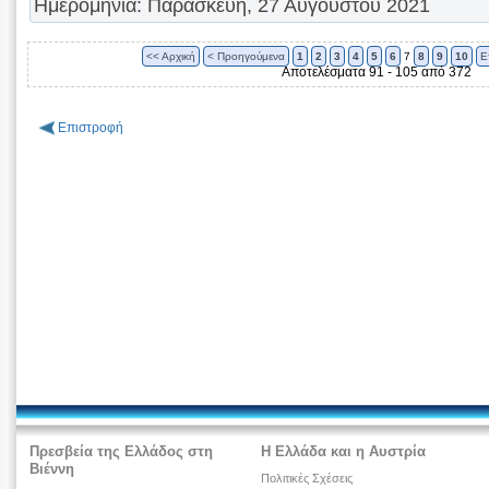
Ημερομηνία: Παρασκευή, 27 Αυγούστου 2021
<< Αρχική
< Προηγούμενα
1
2
3
4
5
6
7
8
9
10
Ε
Αποτελέσματα 91 - 105 από 372
Επιστροφή
Πρεσβεία της Ελλάδος στη
Η Ελλάδα και η Αυστρία
Βιέννη
Πολιτικές Σχέσεις