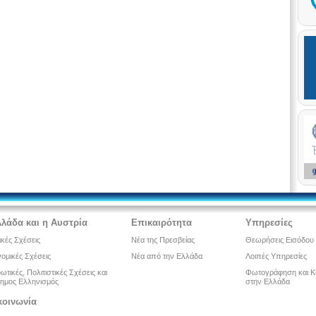
λλάδα και η Αυστρία
Επικαιρότητα
Υπηρεσίες
ικές Σχέσεις
Νέα της Πρεσβείας
Θεωρήσεις Εισόδου
ομικές Σχέσεις
Νέα από την Ελλάδα
Λοιπές Υπηρεσίες
τικές, Πολιτιστικές Σχέσεις και
Φωτογράφηση και Κ
ημος Ελληνισμός
στην Ελλάδα
κοινωνία