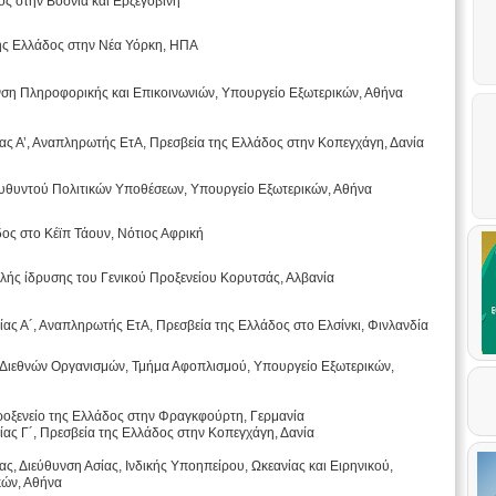
ς στην Βοσνία και Ερζεγοβίνη
ης Ελλάδος στην Νέα Υόρκη, ΗΠΑ
νση Πληροφορικής και Επικοινωνιών, Υπουργείο Εξωτερικών, Αθήνα
ς Α’, Αναπληρωτής ΕτΑ, Πρεσβεία της Ελλάδος στην Κοπεγχάγη, Δανία
ευθυντού Πολιτικών Υποθέσεων, Υπουργείο Εξωτερικών, Αθήνα
ος στο Κέϊπ Τάουν, Νότιος Αφρική
ής ίδρυσης του Γενικού Προξενείου Κορυτσάς, Αλβανία
ας Α´, Αναπληρωτής ΕτΑ, Πρεσβεία της Ελλάδος στο Ελσίνκι, Φινλανδία
 Διεθνών Οργανισμών, Τμήμα Αφοπλισμού, Υπουργείο Εξωτερικών,
ροξενείο της Ελλάδος στην Φραγκφούρτη, Γερμανία
ας Γ´, Πρεσβεία της Ελλάδος στην Κοπεγχάγη, Δανία
ς, Διεύθυνση Ασίας, Ινδικής Υποηπείρου, Ωκεανίας και Ειρηνικού,
κών, Αθήνα