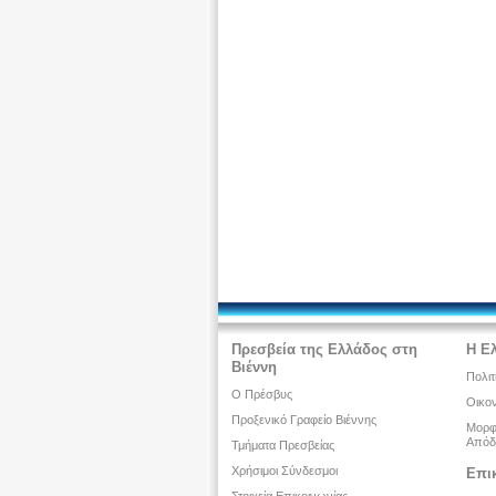
Πρεσβεία της Ελλάδος στη
Η Ε
Βιέννη
Πολιτ
O Πρέσβυς
Οικον
Προξενικό Γραφείο Βιέννης
Μορφω
Απόδ
Τμήματα Πρεσβείας
Χρήσιμοι Σύνδεσμοι
Επι