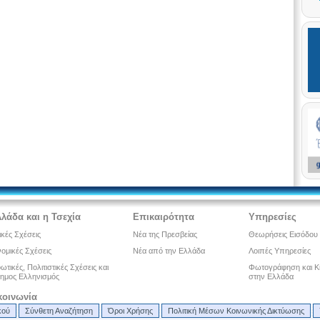
λλάδα και η Τσεχία
Επικαιρότητα
Υπηρεσίες
ικές Σχέσεις
Νέα της Πρεσβείας
Θεωρήσεις Εισόδου
ομικές Σχέσεις
Νέα από την Ελλάδα
Λοιπές Υπηρεσίες
τικές, Πολιτιστικές Σχέσεις και
Φωτογράφηση και Κ
ημος Ελληνισμός
στην Ελλάδα
κοινωνία
κού
Σύνθετη Αναζήτηση
Όροι Χρήσης
Πολιτική Μέσων Κοινωνικής Δικτύωσης