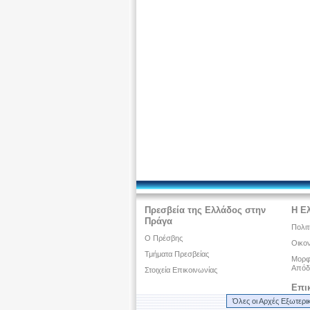
Πρεσβεία της Ελλάδος στην
Η Ε
Πράγα
Πολιτ
Ο Πρέσβης
Οικον
Τμήματα Πρεσβείας
Μορφω
Απόδ
Στοιχεία Επικοινωνίας
Επι
Όλες οι Αρχές Εξωτερι