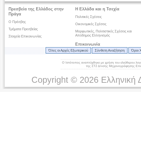
Πρεσβεία της Ελλάδος στην
Η Ελλάδα και η Τσεχία
Πράγα
Πολιτικές Σχέσεις
Ο Πρέσβης
Οικονομικές Σχέσεις
Τμήματα Πρεσβείας
Μορφωτικές, Πολιτιστικές Σχέσεις και
Απόδημος Ελληνισμός
Στοιχεία Επικοινωνίας
Επικοινωνία
Όλες οι Αρχές Εξωτερικού
Σύνθετη Αναζήτηση
Όροι 
Ο Ιστότοπος αναπτύχθηκε με χρήση του ελεύθερου λογ
της ΣΤ2 Δ/νσης Μηχανογράφησης Επικ
Copyright © 2026 Ελληνική