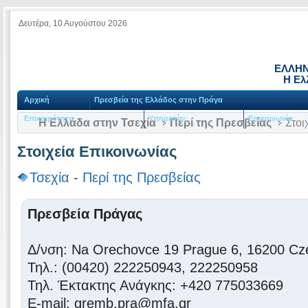
Δευτέρα, 10 Αυγούστου 2026
ΕΛΛΗΝ
Η Ελ
Αρχική
Πρεσβεία της Ελλάδος στην Πράγα
Επικαιρότητα
Υπηρεσίες
Επικοινωνία
Η Ελλάδα στην Τσεχία
Περί της Πρεσβείας
Στοι
Στοιχεία Επικοινωνίας
Τσεχία
-
Περί της Πρεσβείας
Πρεσβεία Πράγας
Δ/νση: Na Orechovce 19 Prague 6, 16200 Cz
Τηλ.: (00420) 222250943, 222250958
Τηλ. Έκτακτης Ανάγκης: +420 775033669
Ε-mail: gremb.pra@mfa.gr