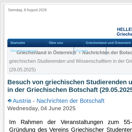
Samstag, 8 August 2026
HELLE
Grieche
Startseite
Über uns
Griechenland und Österreich
Dienstleistungen
Kontakt
Griechenland in Österreich
Nachrichten der Botsc
griechischen Studierenden und Wissenschaftlern in der Gr
(29.05.2025)
Besuch von griechischen Studierenden 
in der Griechischen Botschaft (29.05.202
Austria
-
Nachrichten der Botschaft
Wednesday, 04 June 2025
Im Rahmen der Veranstaltungen zum 55-j
Gründung des Vereins Griechischer Studente