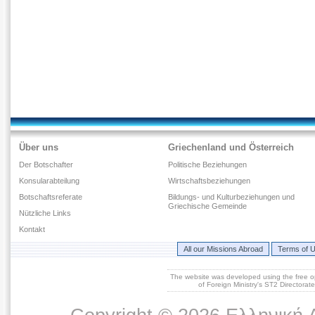
Über uns
Griechenland und Österreich
Der Botschafter
Politische Beziehungen
Konsularabteilung
Wirtschaftsbeziehungen
Botschaftsreferate
Bildungs- und Kulturbeziehungen und
Griechische Gemeinde
Νützliche Links
Kontakt
All our Missions Abroad
Terms of 
The website was developed using the free 
of Foreign Ministry's ST2 Directora