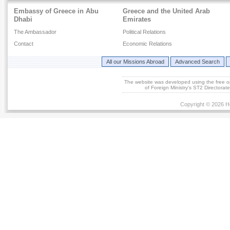
Embassy of Greece in Abu
Greece and the United Arab
Dhabi
Emirates
The Ambassador
Political Relations
Contact
Economic Relations
All our Missions Abroad
Advanced Search
The website was developed using the free 
of Foreign Ministry's ST2 Directora
Copyright © 2026 He