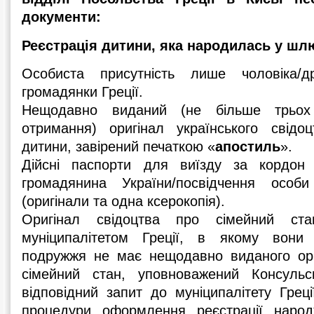
документи:
Реєстрація дитини, яка народилась у шл
Особиста присутність лише чоловіка/д
громадянки Греції.
Нещодавно виданий (не більше трьох
отримання) оригінал українського свід
дитини, завірений печаткою «
апостиль
».
Дійсні паспорти для виїзду за кордон 
громадянина України/посвідчення особи
(оригінали та одна ксерокопія).
Оригінал свідоцтва про сімейний ста
муніципалітетом Греції, в якому вони 
подружжя не має нещодавно виданого ори
сімейний стан, уповноважений Консульс
відповідний запит до муніципалітету Греці
процедури оформлення реєстрації народ