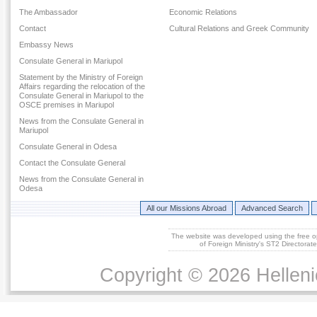
The Ambassador
Economic Relations
Contact
Cultural Relations and Greek Community
Embassy News
Consulate General in Mariupol
Statement by the Ministry of Foreign
Affairs regarding the relocation of the
Consulate General in Mariupol to the
OSCE premises in Mariupol
News from the Consulate General in
Mariupol
Consulate General in Odesa
Contact the Consulate General
News from the Consulate General in
Odesa
All our Missions Abroad
Advanced Search
The website was developed using the free 
of Foreign Ministry's ST2 Directora
Copyright © 2026 Helleni