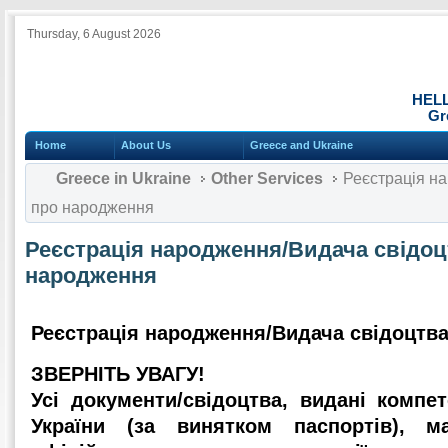
Thursday, 6 August 2026
HEL
Gr
Home
About Us
Greece and Ukraine
Greece in Ukraine
Other Services
Реєстрація на
про народження
Реєстрація народження/Видача свідоц
народження
Реєстрація народження/Видача свідоцтв
ЗВЕРНІТЬ УВАГУ!
Усі документи/свідоцтва, видані компе
України (за винятком паспортів), м