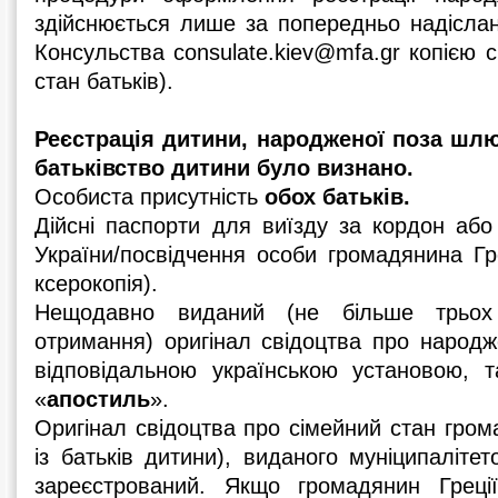
здійснюється лише за попередньо надісла
Консульства consulate.kiev@mfa.gr копією 
стан батьків).
Реєстрація дитини, народженої поза шл
батьківство дитини було визнано.
Особиста присутність
обох батьків.
Дійсні паспорти для виїзду за кордон аб
України/посвідчення особи громадянина Гре
ксерокопія).
Нещодавно виданий (не більше трьох
отримання) оригінал свідоцтва про народ
відповідальною українською установою, т
«
апостиль
».
Оригінал свідоцтва про сімейний стан гром
із батьків дитини), виданого муніципалітет
зареєстрований. Якщо громадянин Грец