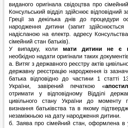
виданого оригінала свідоцтва про сімейни
Консульський відділ здійснює відповідний з
Греції за декілька днів до процедури о
народження дитини (запит здійснюється
надісланою на електр. адресу Консульства
сімейний стан батьків).
У випадку, коли
мати дитини не є г
необхідно надати оригінали таких документі
а. Витяг з державного реєстру актів цивільн
державну реєстрацію народження із зазна
батька відповідно до частини 1 статті 1
України, завірений печаткою «
апости
отримати у відповідному Відділі держав
цивільного стану України до моменту п
визнання батьківства та в якому підтверд
незаміжньою на дату народження дитини.
б. Заява про сімейний стан, оформлена в у