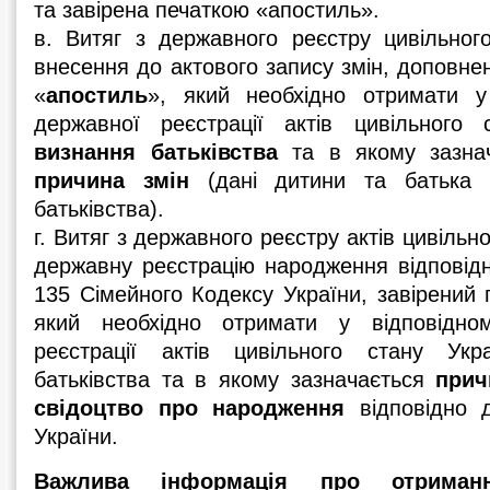
та завірена печаткою «апостиль».
в. Витяг з державного реєстру цивільног
внесення до актового запису змін, доповне
«
апостиль
», який необхідно отримати у 
державної реєстрації актів цивільного
визнання батьківства
та в якому зазна
причина змін
(дані дитини та батька 
батьківства).
г. Витяг з державного реєстру актів цивільн
державну реєстрацію народження відповідн
135 Сімейного Кодексу України, завірений 
який необхідно отримати у відповідном
реєстрації актів цивільного стану Укр
батьківства та в якому зазначається
прич
свідоцтво про народження
відповідно 
України.
Важлива інформація про отриман