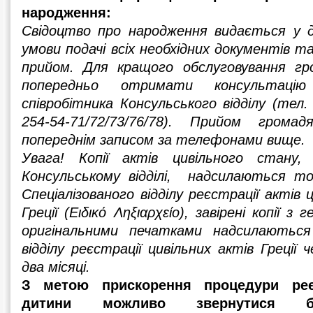
народження:
Свідоцтво про народження видається у 
умови подачі всіх необхідних документів т
прийом. Для кращого обслуговування гр
попередньо отримати консультацію 
співробітника Консульського відділу (тел.
254-54-71/72/73/76/78). Прийом грома
попереднім записом за телефонами вище.
Увага! Копії актів цивільного стану
Консульському відділі, надсилаються т
Спеціалізованого відділу реєстрації актів
Греції (Ειδικό Ληξιαρχείο), завірені копії 
оригінальними печатками надсилаються 
відділу реєстрації цивільних актів Греції 
два місяці.
З метою прискорення процедури реє
дитини можливо звернутися б