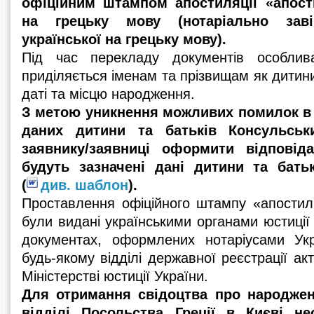
офіційним штампом апостиляції «апост
на грецьку мову (нотаріально зав
української на грецьку мову).
Під час перекладу документів особлив
приділяється іменам та прізвищам як дитини,
даті та місцю народження.
З метою уникнення можливих помилок в 
даних дитини та батьків Консульськ
заявнику/заявниці оформити відповід
будуть зазначені дані дитини та бат
(
див. шаблон
).
Проставлення офіційного штампу «апостил
були видані українськими органами юстиції
документах, оформлених нотаріусами Укр
будь-якому відділі державної реєстрації акт
Міністерстві юстиції України.
Для отримання свідоцтва про народже
відділі Посольства Греції в Києві не