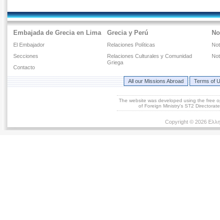
Embajada de Grecia en Lima
Grecia y Perú
No
El Embajador
Relaciones Políticas
Not
Secciones
Relaciones Culturales y Comunidad
Not
Griega
Contacto
All our Missions Abroad
Terms of 
The website was developed using the free 
of Foreign Ministry's ST2 Directora
Copyright © 2026 Ελλη