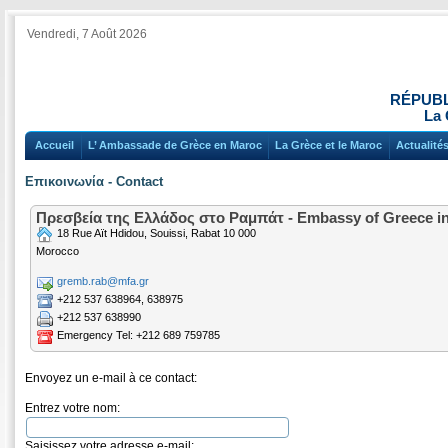
Vendredi, 7 Août 2026
RÉPUBL
La 
Accueil
L’ Ambassade de Grèce en Maroc
La Grèce et le Maroc
Actualité
Επικοινωνία - Contact
Πρεσβεία της Ελλάδος στο Ραμπάτ - Embassy of Greece i
18 Rue Aït Hdidou, Souissi, Rabat 10 000
Morocco
gremb.rab@mfa.gr
+212 537 638964, 638975
+212 537 638990
Emergency Tel: +212 689 759785
Envoyez un e-mail à ce contact:
Entrez votre nom:
Saisissez votre adresse e-mail: