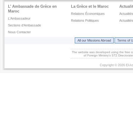
L’ Ambassade de Grèce en
La Grèce et le Maroc
Actuali
Maroc
Relations Économiques
Actualité
L'Ambassadeur
Relations Politiques
Actualité
Sections d'Ambassade
Nous Contacter
All our Missions Abroad
Terms of 
The website was developed using the free 
of Foreign Ministry's ST2 Directora
Copyright © 2026 Ελλη