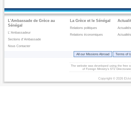
L’Ambassade de Grèce au
La Grèce et le Sénégal
Actuali
Sénégal
Relations politiques
Actualité
L' Ambassadeur
Relations économiques
Actualité
Sections d' Ambassade
Nous Contacter
All our Missions Abroad
Terms of 
The website was developed using the free 
of Foreign Ministry's ST2 Directora
Copyright © 2026 Ελλη