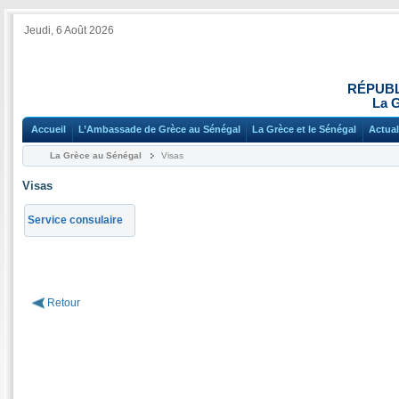
Jeudi, 6 Août 2026
RÉPUBL
La 
Accueil
L’Ambassade de Grèce au Sénégal
La Grèce et le Sénégal
Actual
La Grèce au Sénégal
Visas
Visas
Service consulaire
Retour