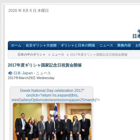
2026 年 8月 6 日 木曜日
日
ホーム
在京ギリシャ大使館
ギリシャと日本の関係
ニュース
業務内容
お
日本の中のギリシャ
ニュース
2017年度ギリシャ国家記念日祝賀会開催
2017年度ギリシャ国家記念日祝賀会開催
日本-Japan
-
ニュース
2017年March29日 Wednesday
Greek National Day celebration 2017"
onclick="return hs.expand(this,
miniGalleryOptionsstoriesmissionsjapan25march)">