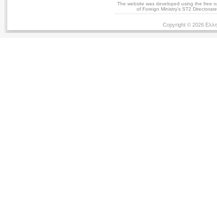
The website was developed using the free 
of Foreign Ministry's ST2 Directora
Copyright © 2026 Ελλη