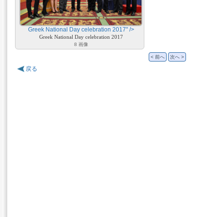
Greek National Day celebration 2017" />
Greek National Day celebration 2017
8 画像
< 前へ
次へ >
戻る