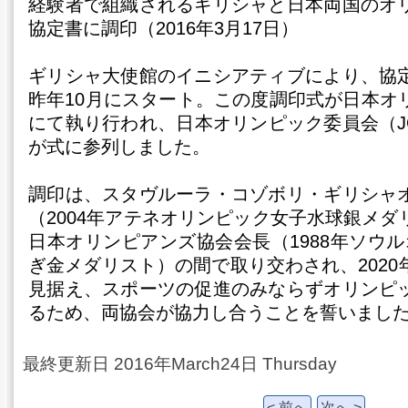
経験者で組織されるギリシャと日本両国のオ
協定書に調印（2016年3月17日）
ギリシャ大使館のイニシアティブにより、協
昨年10月にスタート。この度調印式が日本オ
にて執り行われ、日本オリンピック委員会（J
が式に参列しました。
調印は、スタヴルーラ・コゾボリ・ギリシャ
（2004年アテネオリンピック女子水球銀メ
日本オリンピアンズ協会会長（1988年ソウル
ぎ金メダリスト）の間で取り交わされ、202
見据え、スポーツの促進のみならずオリンピ
るため、両協会が協力し合うことを誓いまし
最終更新日 2016年March24日 Thursday
< 前へ
次へ >