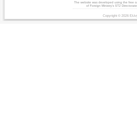
The website was developed using the free 
of Foreign Ministry's ST2 Directora
Copyright © 2026 Ελλη