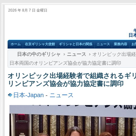
2026 年 8月 7 日 金曜日
日
ホーム
在京ギリシャ大使館
ギリシャと日本の関係
ニュース
業務内容
お
日本の中のギリシャ
ニュース
オリンピック出場経
日本両国のオリンピアンズ協会が協力協定書に調印
オリンピック出場経験者で組織されるギ
リンピアンズ協会が協力協定書に調印
日本-Japan
-
ニュース