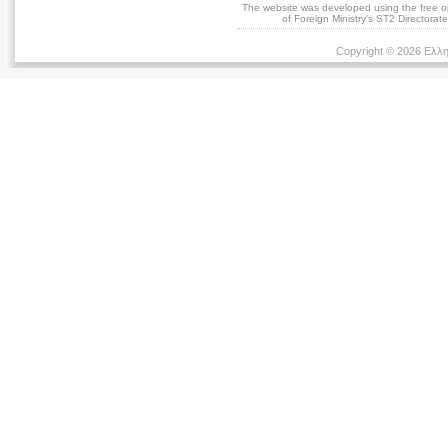
The website was developed using the free 
of Foreign Ministry's ST2 Directora
Copyright © 2026 Ελλη