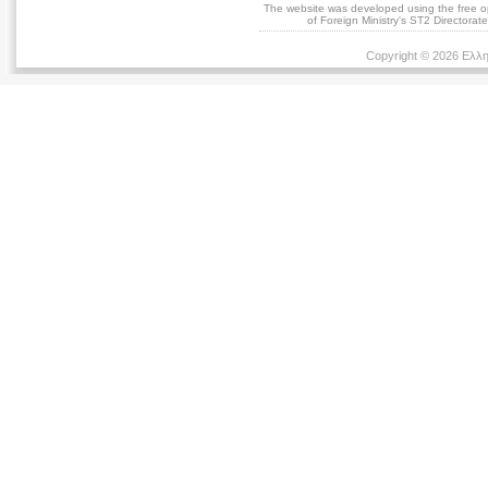
The website was developed using the free 
of Foreign Ministry's ST2 Directora
Copyright © 2026 Ελλη