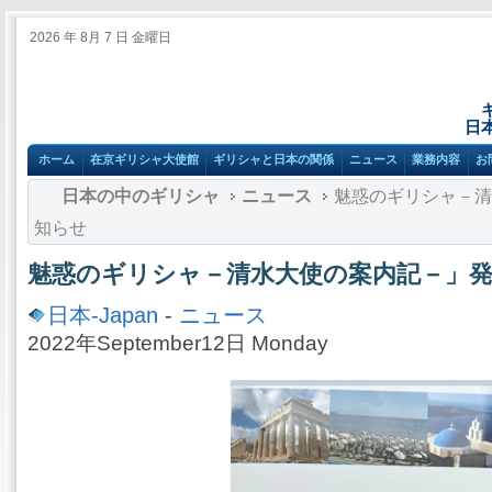
2026 年 8月 7 日 金曜日
日
ホーム
在京ギリシャ大使館
ギリシャと日本の関係
ニュース
業務内容
お
日本の中のギリシャ
ニュース
魅惑のギリシャ－清
知らせ
魅惑のギリシャ－清水大使の案内記－」
日本-Japan
-
ニュース
2022年September12日 Monday