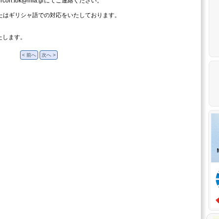
rcon.tok@mfa.grにてご連絡ください。
英語またはギリシャ語での対応をいたしております。
たします。
< 前へ
次へ >