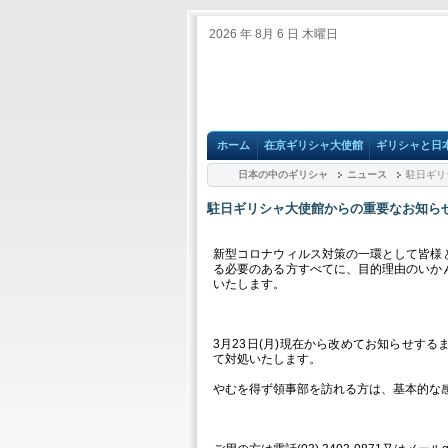
2026 年 8月 6 日 木曜日
ホーム
在京ギリシャ大使館
ギリシャと日
日本の中のギリシャ
ニュース
駐日ギリ
駐日ギリシャ大使館からの重要なお知ら
新型コロナウィルス対策の一環として皆様
る必要のある方すべてに、目的理由のいか
いたします。
3月23日(月)現在から改めてお知らせす
て対処いたします。
やむを得ず領事部を訪れる方は、基本的な