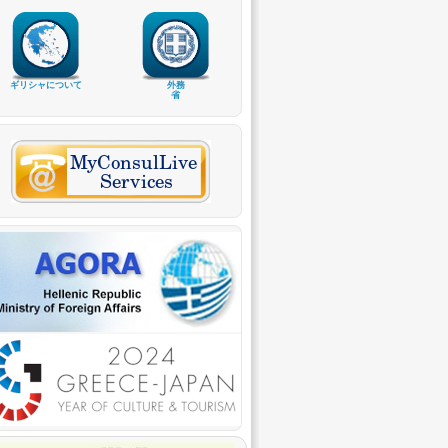
ギリシャについて
外務
省