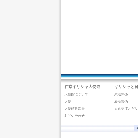
在京ギリシャ大使館
ギリシャと
大使館について
政治関係
大使
経済関係
大使館各部署
文化交流とギ
お問い合わせ
A