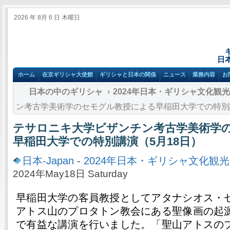
2026 年 8月 6 日 木曜日
日
ホーム
在京ギリシャ大使館
ギリシャと日本の関係
ニュース
業務内容
お
日本の中のギリシャ
2024年日本・ギリシャ文化観
ン考古学美術学のセモグル教授による早稲田大学での特別講
テサロニキ大学ビザンチン考古学美術学
早稲田大学での特別講演（5月18日）
日本-Japan
-
2024年日本・ギリシャ文化観
2024年May18日 Saturday
早稲田大学の客員教授としてアタナシオス・
アトス山のプロタトン教会にある聖像画の起
で有益な講演を行いました。「聖山アトスの