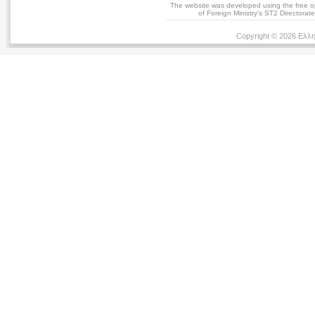
The website was developed using the free 
of Foreign Ministry's ST2 Directora
Copyright © 2026 Ελλη