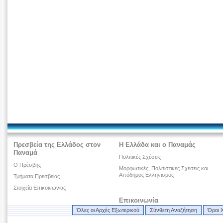
Πρεσβεία της Ελλάδος στον
Η Ελλάδα και ο Παναμάς
Παναμά
Πολιτικές Σχέσεις
Ο Πρέσβης
Μορφωτικές, Πολιτιστικές Σχέσεις και
Απόδημος Ελληνισμός
Τμήματα Πρεσβείας
Στοιχεία Επικοινωνίας
Επικοινωνία
Όλες οι Αρχές Εξωτερικού
Σύνθετη Αναζήτηση
Όροι 