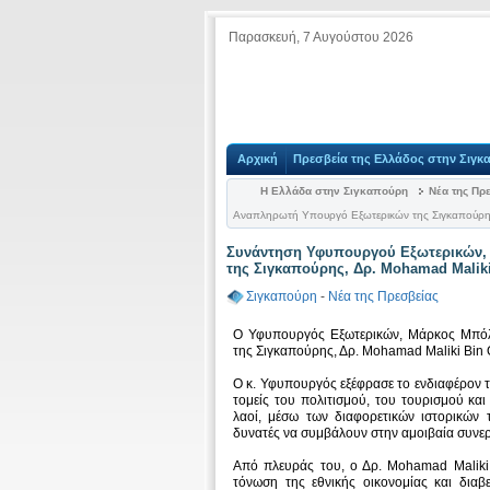
Παρασκευή, 7 Αυγούστου 2026
Αρχική
Πρεσβεία της Ελλάδος στην Σιγκ
Η Ελλάδα στην Σιγκαπούρη
Νέα της Πρ
Αναπληρωτή Υπουργό Εξωτερικών της Σιγκαπούρης
Συνάντηση Υφυπουργού Εξωτερικών,
της Σιγκαπούρης, Δρ. Mohamad Maliki
Σιγκαπούρη
-
Νέα της Πρεσβείας
Ο Υφυπουργός Εξωτερικών, Μάρκος Μπόλ
της Σιγκαπούρης, Δρ. Mohamad Maliki Bin 
Ο κ. Υφυπουργός εξέφρασε το ενδιαφέρον 
τομείς του πολιτισμού, του τουρισμού και
λαοί, μέσω των διαφορετικών ιστορικών 
δυνατές να συμβάλουν στην αμοιβαία συνερ
Από πλευράς του, ο Δρ. Mohamad Maliki 
τόνωση της εθνικής οικονομίας και δια