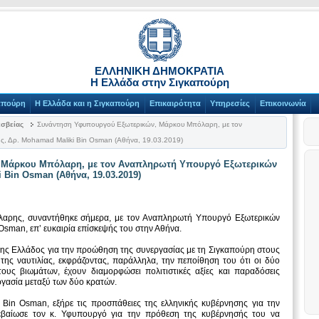
ΕΛΛΗΝΙΚΗ ΔΗΜΟΚΡΑΤΙΑ
Η Ελλάδα στην Σιγκαπούρη
απούρη
Η Ελλάδα και η Σιγκαπούρη
Επικαιρότητα
Υπηρεσίες
Επικοινωνία
εσβείας
Συνάντηση Υφυπουργού Εξωτερικών, Μάρκου Μπόλαρη, με τον
, Δρ. Mohamad Maliki Bin Osman (Αθήνα, 19.03.2019)
 Μάρκου Μπόλαρη, με τον Αναπληρωτή Υπουργό Εξωτερικών
 Bin Osman (Αθήνα, 19.03.2019)
αρης, συναντήθηκε σήμερα, με τον Αναπληρωτή Υπουργό Εξωτερικών
Osman, επ’ ευκαιρία επίσκεψής του στην Αθήνα.
της Ελλάδος για την προώθηση της συνεργασίας με τη Σιγκαπούρη στους
 της ναυτιλίας, εκφράζοντας, παράλληλα, την πεποίθηση του ότι οι δύο
τους βιωμάτων, έχουν διαμορφώσει πολιτιστικές αξίες και παραδόσεις
γασία μεταξύ των δύο κρατών.
Bin Osman, εξήρε τις προσπάθειες της ελληνικής κυβέρνησης για την
βεβαίωσε τον κ. Υφυπουργό για την πρόθεση της κυβέρνησής του να