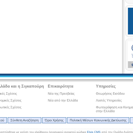
λλάδα και η Σιγκαπούρη
Επικαιρότητα
Υπηρεσίες
ικές Σχέσεις
Νέα της Πρεσβείας
Θεωρήσεις Εισόδου
ομικές Σχέσεις
Νέα από την Ελλάδα
Λοιπές Υπηρεσίες
ωτικές Σχέσεις
Φωτογράφηση και Κινημ
στην Ελλάδα
κού
Σύνθετη Αναζήτηση
Όροι Χρήσης
Πολιτική Μέσων Κοινωνικής Δικτύωσης
ναπτύχθηκε με χρήση του ελεύθερου λογισμικού ανοικτού κώδικα
Elxis CMS
από την Ομάδα Ανάπτυ