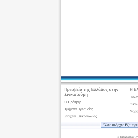
Πρεσβεία της Ελλάδος στην
Η Ε
Σιγκαπούρη
Πολιτ
O Πρέσβης
Οικον
Τμήματα Πρεσβείας
Μορφ
Στοιχεία Επικοινωνίας
Όλες οι Αρχές Εξωτερι
Ο Ιστότοπος α